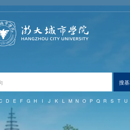
搜基
C
D
E
F
G
H
I
J
K
L
M
N
O
P
Q
R
S
T
U