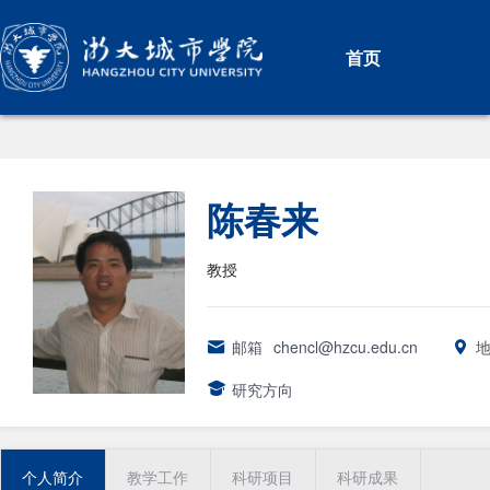
首页
陈春来
教授
邮箱
chencl@hzcu.edu.cn
研究方向
个人简介
教学工作
科研项目
科研成果