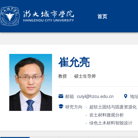
首页
崔允亮
教授
|
硕士生导师
邮箱
cuiyl@hzcu.edu.cn
地
研究方向
·
超软土固结与固废资源化
·
岩土材料微观分析
·
绿色土木材料智能设计