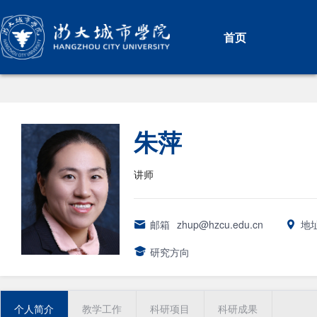
首页
朱萍
讲师
邮箱
zhup@hzcu.edu.cn
地
研究方向
个人简介
教学工作
科研项目
科研成果