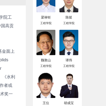
梁禄钜
陈挺
学院工
工程学院
工程学院
中国高贡
基金面上
ids
魏敦山
谭伟
工程学院
工程学院
r
ter》《水利
作者或
技术奖一
王位
胡成宝