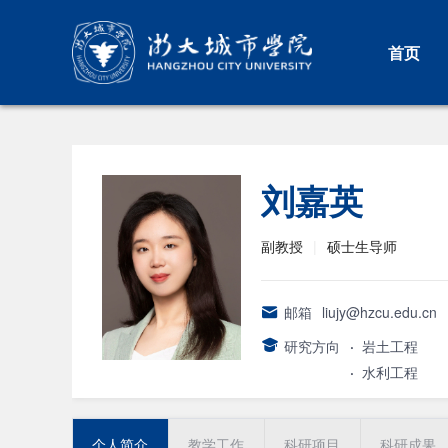
首页
刘嘉英
副教授
|
硕士生导师
邮箱
liujy@hzcu.edu.cn
研究方向
·
岩土工程
·
水利工程
个人简介
教学工作
科研项目
科研成果