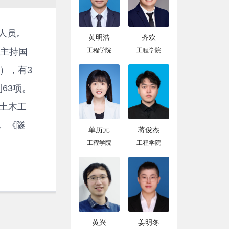
人员。
黄明浩
齐欢
工程学院
工程学院
。主持国
篇），有3
63项。
土木工
。《隧
单历元
蒋俊杰
工程学院
工程学院
黄兴
姜明冬