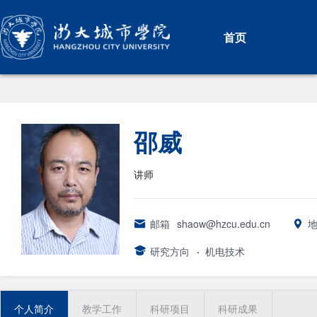
首页
邵威
讲师
邮箱
shaow@hzcu.edu.cn
研究方向
·
机电技术
个人简介
教学工作
科研项目
科研成果