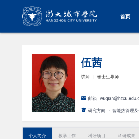
首页
伍茜
讲师
|
硕士生导师
邮箱
wuqian@hzcu.edu.
研究方向
·
智能热管理及
个人简介
教学工作
科研项目
科研成果