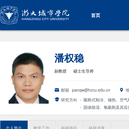
首页
潘权稳
副教授
|
硕士生导师
邮箱
panqw@hzcu.edu.cn
研究方向
·
吸附式制冷、储热、空气
·
固体除湿、氢吸附及其应
个人简介
教学工作
科研项目
科研成果