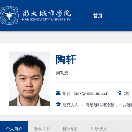
首页
陶轩
副教授
邮箱
taox@hzcu.edu.cn
地
研究方向
·
流动沸腾和冷凝，非共沸混
个人简介
教学工作
科研项目
科研成果