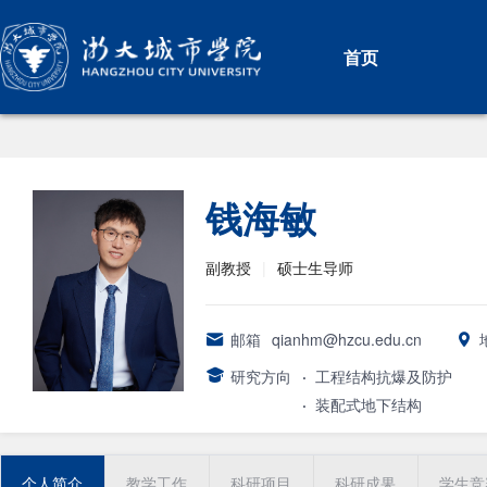
首页
钱海敏
副教授
|
硕士生导师
邮箱
qianhm@hzcu.edu.cn
研究方向
·
工程结构抗爆及防护
·
装配式地下结构
个人简介
教学工作
科研项目
科研成果
学生竞