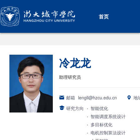
首页
冷龙龙
助理研究员
邮箱
lengll@hzcu.edu.cn
地
研究方向
·
智能优化
·
智能调度系统设计
·
多目标优化
·
电机控制算法设计