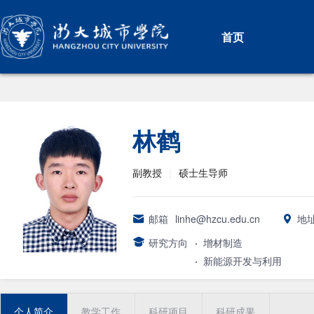
首页
林鹤
副教授
|
硕士生导师
邮箱
linhe@hzcu.edu.cn
地
研究方向
·
增材制造
·
新能源开发与利用
个人简介
教学工作
科研项目
科研成果