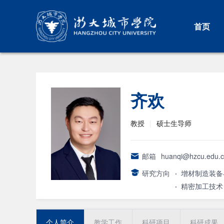
首页
齐欢
教授
|
硕士生导师
邮箱
huanqi@hzcu.edu.
研究方向
·
增材制造装备
·
精密加工技术
个人简介
教学工作
科研项目
科研成果