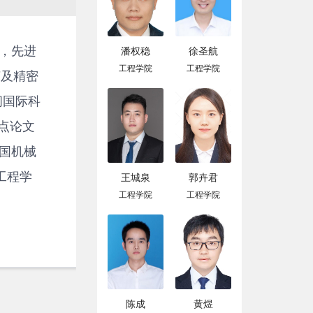
潘权稳
徐圣航
，先进
工程学院
工程学院
艺及精密
间国际科
热点论文
中国机械
械工程学
王城泉
郭卉君
工程学院
工程学院
陈成
黄煜